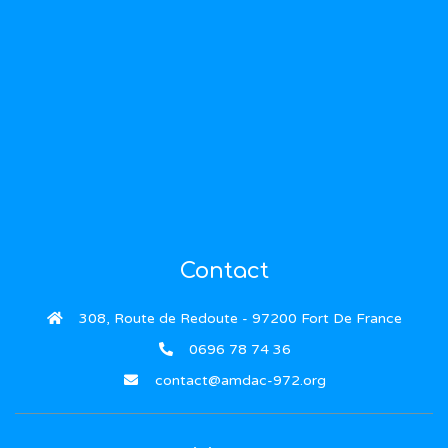
devant le portail du refuge. Qui a eu la […]
Une de nos missions: Accompagner
Quand l’AMDAC972 prend en charge un chat, elle ne
connait que peu voire pas, l’état de santé de l’animal. Un
chat leucose ou FIV+ a le droit d’être sauvé et de vivre !
C’est la raison pour laquelle, le refuge a mis en place à
un protocole strict. D’abord, nous mettons le chat en
quarantaine, […]
Contact
308, Route de Redoute - 97200 Fort De France
0696 78 74 36
contact@amdac-972.org