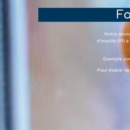
Fa
Notre assoc
d’impôts (IR) à
Exemple pou
Pour établir vo