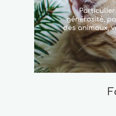
Particulie
générosité, p
des animaux, v
F