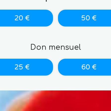
20 €
50 €
Don mensuel
25 €
60 €