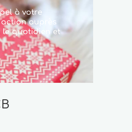
pel à votre
 action auprès
le quotidien et
CB