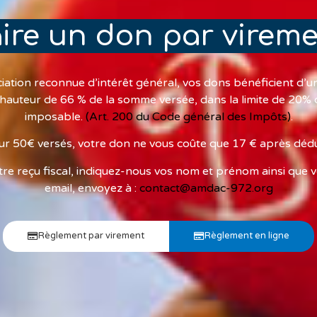
ire un don par virem
iation reconnue d’intérêt général, vos dons bénéficient d’u
 hauteur de 66 % de la somme versée, dans la limite de 20%
imposable.
(Art. 200 du Code général des Impôts)
.
r 50€ versés, votre don ne vous coûte que 17 € après déduc
tre reçu fiscal, indiquez-nous vos nom et prénom ainsi que 
email, envoyez à :
contact@amdac-972.org
Règlement par virement
Règlement en ligne