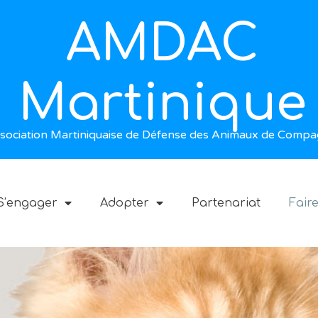
AMDAC
Martinique
sociation Martiniquaise de Défense des Animaux de Compa
S’engager
Adopter
Partenariat
Fair