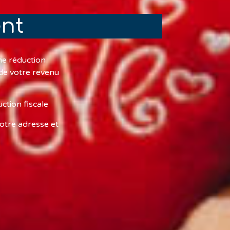
ent
ne réduction
 de votre revenu
tion fiscale
votre adresse et