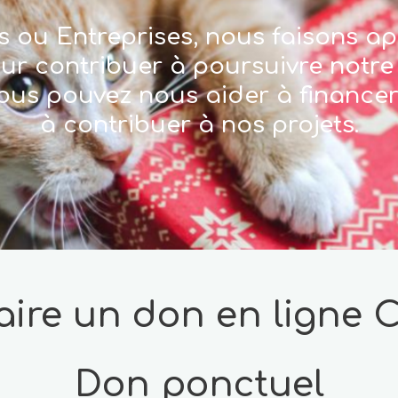
rs ou Entreprises, nous faisons ap
our contribuer à poursuivre notre
ous pouvez nous aider à financer 
à contribuer à nos projets.
aire un don en ligne 
Don ponctuel