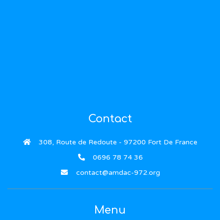
N’hésitez pas à nous contacter si vous avez des
questions
.
0696 78 74 36
contact@amdac-972.org
Contact
308, Route de Redoute - 97200 Fort De France
0696 78 74 36
contact@amdac-972.org
Menu